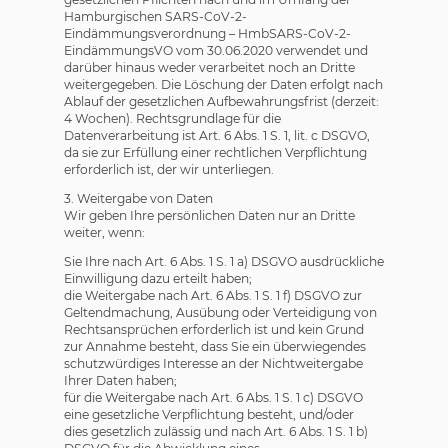
Hamburgischen SARS-CoV-2-
Eindämmungsverordnung – HmbSARS-CoV-2-
EindämmungsVO vom 30.06.2020 verwendet und
darüber hinaus weder verarbeitet noch an Dritte
weitergegeben. Die Löschung der Daten erfolgt nach
Ablauf der gesetzlichen Aufbewahrungsfrist (derzeit:
4 Wochen). Rechtsgrundlage für die
Datenverarbeitung ist Art. 6 Abs. 1 S. 1, lit. c DSGVO,
da sie zur Erfüllung einer rechtlichen Verpflichtung
erforderlich ist, der wir unterliegen.
3. Weitergabe von Daten
Wir geben Ihre persönlichen Daten nur an Dritte
weiter, wenn:
Sie Ihre nach Art. 6 Abs. 1 S. 1 a) DSGVO ausdrückliche
Einwilligung dazu erteilt haben;
die Weitergabe nach Art. 6 Abs. 1 S. 1 f) DSGVO zur
Geltendmachung, Ausübung oder Verteidigung von
Rechtsansprüchen erforderlich ist und kein Grund
zur Annahme besteht, dass Sie ein überwiegendes
schutzwürdiges Interesse an der Nichtweitergabe
Ihrer Daten haben;
für die Weitergabe nach Art. 6 Abs. 1 S. 1 c) DSGVO
eine gesetzliche Verpflichtung besteht, und/oder
dies gesetzlich zulässig und nach Art. 6 Abs. 1 S. 1 b)