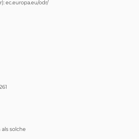
): ec.europa.eu/odr/
261
als solche