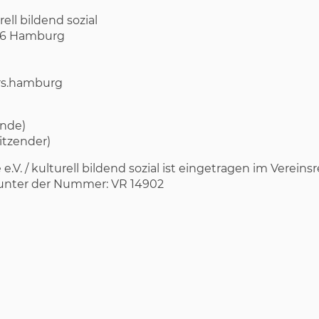
rell bildend sozial
0146 Hamburg
ers.hamburg
ende)
itzender)
.V. / kulturell bildend sozial ist eingetragen im Vereins
unter der Nummer: VR 14902