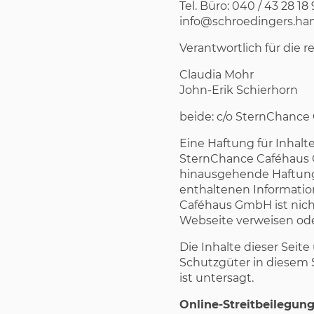
Tel. Büro: 040 / 43 28 18
info@schroedingers.h
Verantwortlich für die r
Claudia Mohr
John-Erik Schierhorn
beide: c/o SternChance
Eine Haftung für Inhalt
SternChance Caféhaus G
hinausgehende Haftung
enthaltenen Informatio
Caféhaus GmbH ist nicht 
Webseite verweisen oder
Die Inhalte dieser Seit
Schutzgüter in diesem 
ist untersagt.
Online-Streitbeilegun