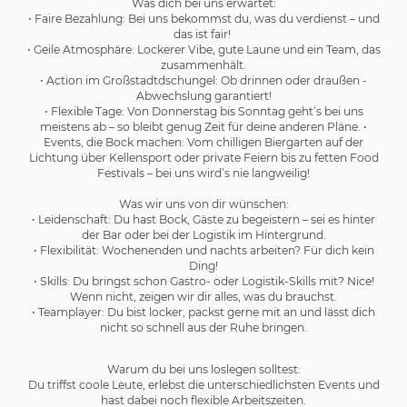
Was dich bei uns erwartet:
• Faire Bezahlung: Bei uns bekommst du, was du verdienst – und
das ist fair!
• Geile Atmosphäre: Lockerer Vibe, gute Laune und ein Team, das
zusammenhält.
• Action im Großstadtdschungel: Ob drinnen oder draußen -
Abwechslung garantiert!
• Flexible Tage: Von Donnerstag bis Sonntag geht’s bei uns
meistens ab – so bleibt genug Zeit für deine anderen Pläne. •
Events, die Bock machen: Vom chilligen Biergarten auf der
Lichtung über Kellensport oder private Feiern bis zu fetten Food
Festivals – bei uns wird’s nie langweilig!
Was wir uns von dir wünschen:
• Leidenschaft: Du hast Bock, Gäste zu begeistern – sei es hinter
der Bar oder bei der Logistik im Hintergrund.
• Flexibilität: Wochenenden und nachts arbeiten? Für dich kein
Ding!
• Skills: Du bringst schon Gastro- oder Logistik-Skills mit? Nice!
Wenn nicht, zeigen wir dir alles, was du brauchst.
• Teamplayer: Du bist locker, packst gerne mit an und lässt dich
nicht so schnell aus der Ruhe bringen.
Warum du bei uns loslegen solltest:
Du triffst coole Leute, erlebst die unterschiedlichsten Events und
hast dabei noch flexible Arbeitszeiten.