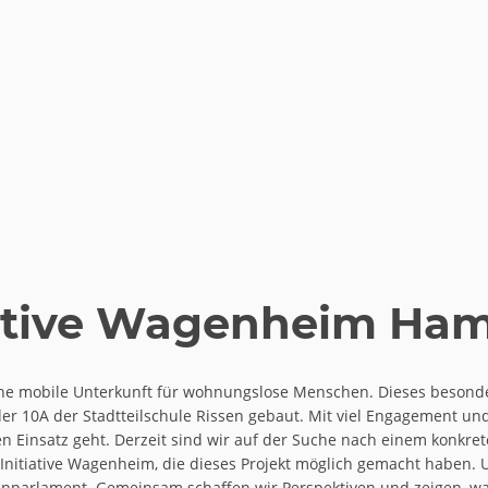
iative Wagenheim Ha
ine mobile Unterkunft für wohnungslose Menschen. Dieses besonder
er 10A der Stadtteilschule Rissen gebaut. Mit viel Engagement un
en Einsatz geht. Derzeit sind wir auf der Suche nach einem konkre
Initiative Wagenheim, die dieses Projekt möglich gemacht haben. 
enparlament. Gemeinsam schaffen wir Perspektiven und zeigen, wa