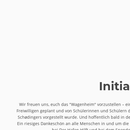
Init
Wir freuen uns, euch das "Wagenheim" vorzustellen – e
Freiwilligen geplant und von Schülerinnen und Schülern d
Schødingers vorgestellt wurde. Und hoffentlich bald in d
Ein riesiges Dankeschön an alle Menschen in und um die 
bei Der Hafen Hilft und bei dem Spend